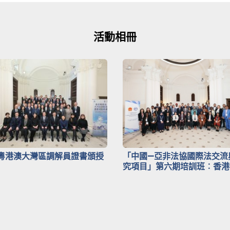
活動相冊
粵港澳大灣區調解員證書頒授
「中國—亞非法協國際法交流
究項目」第六期培訓班︰香港