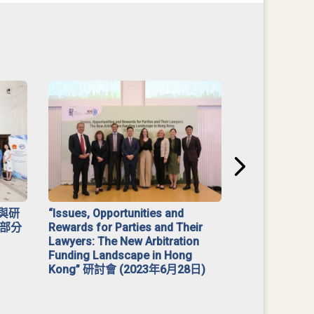
與研
“Issues, Opportunities and
2023 年「
部分
Rewards for Parties and Their
Lawyers: The New Arbitration
Funding Landscape in Hong
Kong” 研討會 (2023年6月28日)