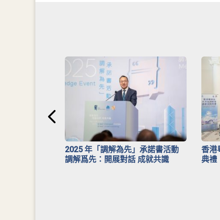
安排》
2025 年「調解為先」承諾書活動
香港
調解爲先：開展對話 成就共識
典禮