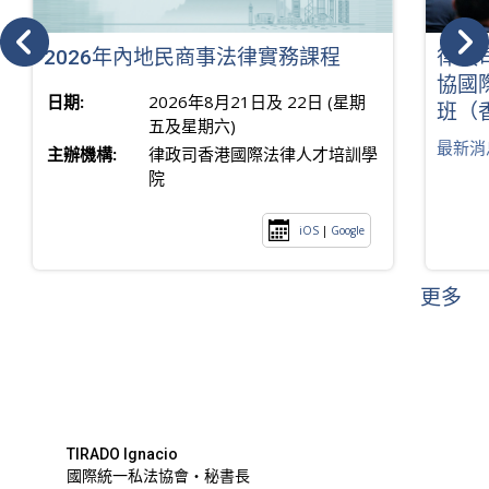
2026年內地民商事法律實務課程
律政
協國
日期:
2026年8月21日及 22日 (星期
班（
五及星期六)
最新消
主辦機構:
律政司香港國際法律人才培訓學
院
iOS
|
Google
更多
TIRADO Ignacio
國際統一私法協會・秘書長