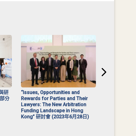
與研
“Issues, Opportunities and
2023 年「
部分
Rewards for Parties and Their
Lawyers: The New Arbitration
Funding Landscape in Hong
Kong” 研討會 (2023年6月28日)