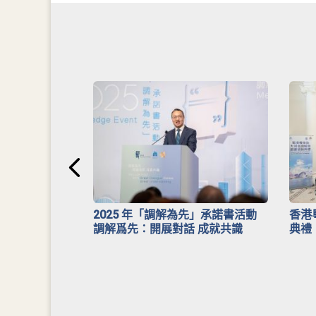
安排》
2025 年「調解為先」承諾書活動
香港
調解爲先：開展對話 成就共識
典禮