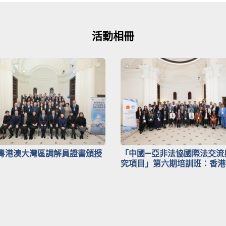
活動相冊
粵港澳大灣區調解員證書頒授
「中國—亞非法協國際法交流
究項目」第六期培訓班︰香港