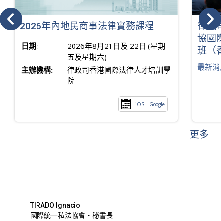
2026年內地民商事法律實務課程
律政
協國
日期:
2026年8月21日及 22日 (星期
班（
五及星期六)
最新消
主辦機構:
律政司香港國際法律人才培訓學
院
iOS
|
Google
更多
TIRADO Ignacio
國際統一私法協會・秘書長