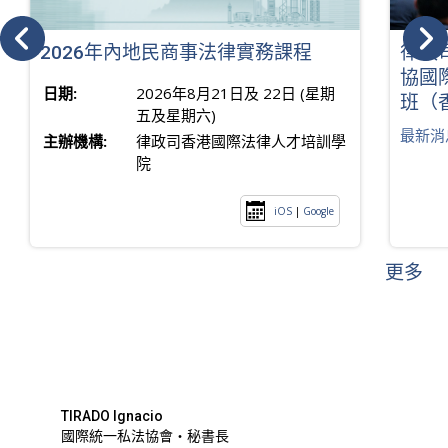
2026年內地民商事法律實務課程
律政
協國
日期:
2026年8月21日及 22日 (星期
班（
五及星期六)
最新消
主辦機構:
律政司香港國際法律人才培訓學
院
iOS
|
Google
更多
TIRADO Ignacio
國際統一私法協會・秘書長