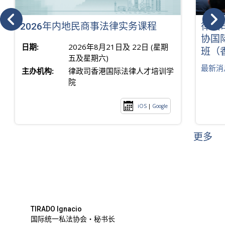
2026年内地民商事法律实务课程
律政
协国
日期:
2026年8月21日及 22日 (星期
班（
五及星期六)
最新消
主办机构:
律政司香港国际法律人才培训学
院
iOS
|
Google
更多
TIRADO Ignacio
国际统一私法协会・秘书长