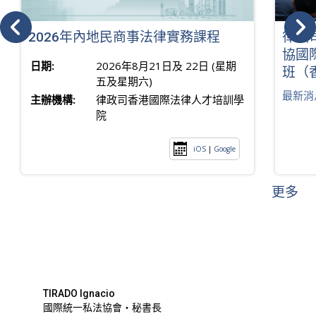
2026年內地民商事法律實務課程
律政
協國
日期:
2026年8月21日及 22日 (星期
班（
五及星期六)
最新消
主辦機構:
律政司香港國際法律人才培訓學
院
iOS
|
Google
更多
TIRADO Ignacio
國際統一私法協會・秘書長