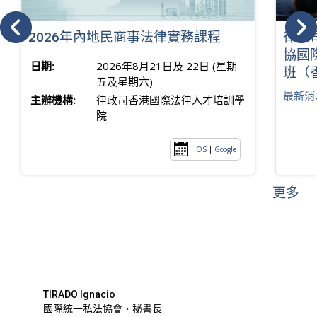
2026年內地民商事法律實務課程
律政
協國
日期:
2026年8月21日及 22日 (星期
班（
五及星期六)
最新消
主辦機構:
律政司香港國際法律人才培訓學
院
iOS
|
Google
更多
TIRADO Ignacio
國際統一私法協會・秘書長