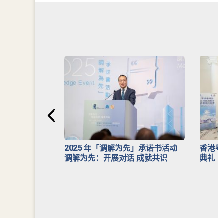
安排》
2025 年「调解为先」承诺书活动
香港
调解为先：开展对话 成就共识
典礼