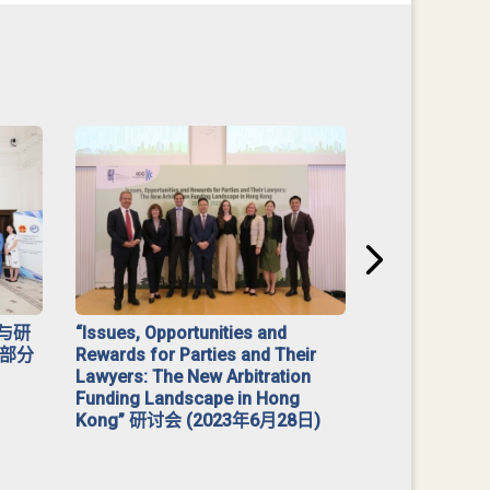
与研
“Issues, Opportunities and
2023 年「
部分
Rewards for Parties and Their
Lawyers: The New Arbitration
Funding Landscape in Hong
Kong” 研讨会 (2023年6月28日)