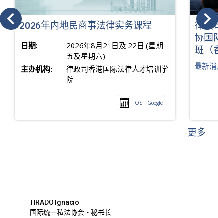
2026年内地民商事法律实务课程
律政
协国
日期:
2026年8月21日及 22日 (星期
班（
五及星期六)
最新消
主办机构:
律政司香港国际法律人才培训学
院
iOS
|
Google
更多
TIRADO Ignacio
国际统一私法协会・秘书长