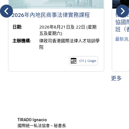
2026年內地民商事法律實務課程
律政
協國
日期:
2026年8月21日及 22日 (星期
班（
五及星期六)
最新消
主辦機構:
律政司香港國際法律人才培訓學
院
iOS
|
Google
更多
TIRADO Ignacio
國際統一私法協會・秘書長