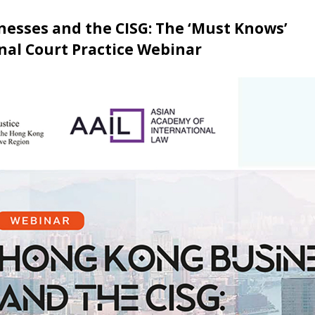
esses and the CISG: The ‘Must Knows’
nal Court Practice Webinar