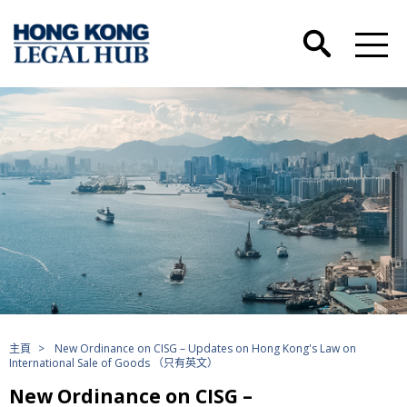
主頁
>
New Ordinance on CISG – Updates on Hong Kong's Law on
International Sale of Goods （只有英文）
New Ordinance on CISG –