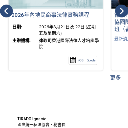
2026年內地民商事法律實務課程
律政
協國
日期:
2026年8月21日及 22日 (星期
班（
五及星期六)
最新消
主辦機構:
律政司香港國際法律人才培訓學
院
iOS
|
Google
更多
TIRADO Ignacio
國際統一私法協會・秘書長