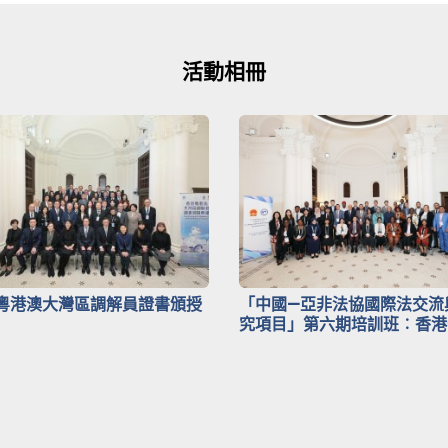
活動相冊
粵港澳大灣區調解員證書頒授
「中國—亞非法協國際法交流
究項目」第六期培訓班︰香港