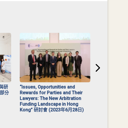
與研
“Issues, Opportunities and
2023 年「
部分
Rewards for Parties and Their
Lawyers: The New Arbitration
Funding Landscape in Hong
Kong” 研討會 (2023年6月28日)