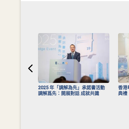
安排》
2025 年「調解為先」承諾書活動
香港
調解爲先：開展對話 成就共識
典禮