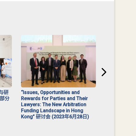
与研
“Issues, Opportunities and
2023 年「
部分
Rewards for Parties and Their
Lawyers: The New Arbitration
Funding Landscape in Hong
Kong” 研讨会 (2023年6月28日)