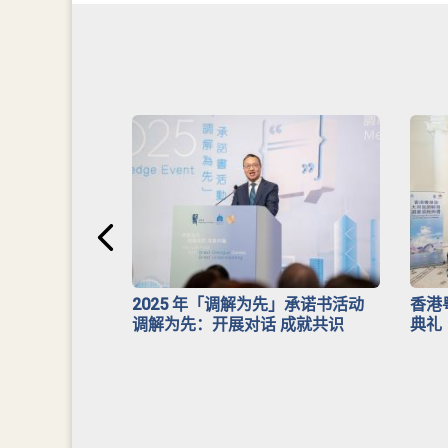
安排》
2025 年「调解为先」承诺书活动
香港
调解为先：开展对话 成就共识
典礼