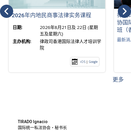
2026年内地民商事法律实务课程
律政
协国
日期:
2026年8月21日及 22日 (星期
班（
五及星期六)
最新消
主办机构:
律政司香港国际法律人才培训学
院
iOS
|
Google
更多
TIRADO Ignacio
国际统一私法协会・秘书长