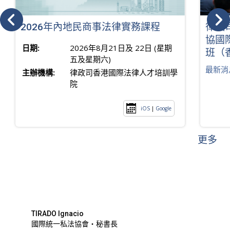
2026年內地民商事法律實務課程
律政
協國
日期:
2026年8月21日及 22日 (星期
班（
五及星期六)
最新消
主辦機構:
律政司香港國際法律人才培訓學
院
iOS
|
Google
更多
TIRADO Ignacio
國際統一私法協會・秘書長