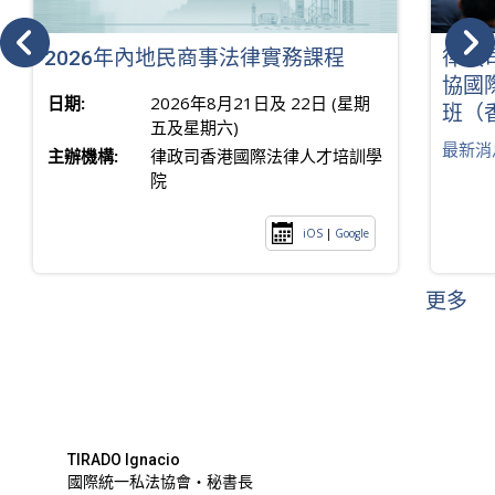
2026年內地民商事法律實務課程
律政
協國
日期:
2026年8月21日及 22日 (星期
班（
五及星期六)
最新消
主辦機構:
律政司香港國際法律人才培訓學
院
iOS
|
Google
更多
TIRADO Ignacio
國際統一私法協會・秘書長