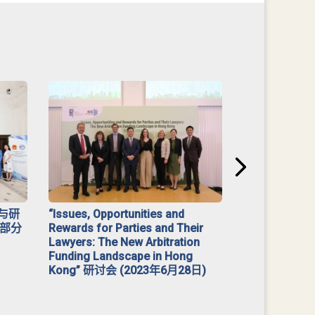
与研
“Issues, Opportunities and
2023 年「
部分
Rewards for Parties and Their
Lawyers: The New Arbitration
Funding Landscape in Hong
Kong” 研讨会 (2023年6月28日)