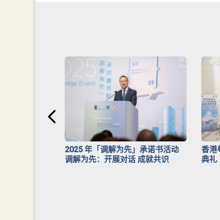
安排》
2025 年「调解为先」承诺书活动
香港
调解为先：开展对话 成就共识
典礼