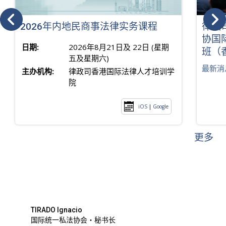
2026年内地民商事法律实务课程
律政
协国
日期:
2026年8月21日及 22日 (星期
班（
五及星期六)
最新消
主办机构:
律政司香港国际法律人才培训学
院
iOS
|
Google
更多
TIRADO Ignacio
国际统一私法协会・秘书长