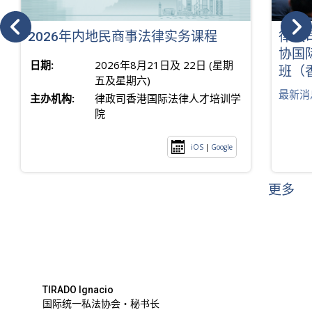
2026年内地民商事法律实务课程
律政
协国
日期:
2026年8月21日及 22日 (星期
班（
五及星期六)
最新消
主办机构:
律政司香港国际法律人才培训学
院
iOS
|
Google
更多
TIRADO Ignacio
国际统一私法协会・秘书长