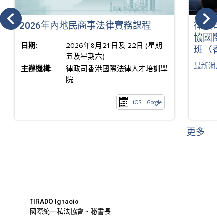
2026年內地民商事法律實務課程
律政
協國
日期:
2026年8月21日及 22日 (星期
班（
五及星期六)
最新消
主辦機構:
律政司香港國際法律人才培訓學
院
iOS
|
Google
更多
TIRADO Ignacio
國際統一私法協會・秘書長