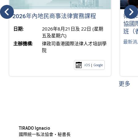
2026年內地民商事法律實務課程
律政
協國
日期:
2026年8月21日及 22日 (星期
班（
五及星期六)
最新消
主辦機構:
律政司香港國際法律人才培訓學
院
iOS
|
Google
更多
TIRADO Ignacio
國際統一私法協會・秘書長