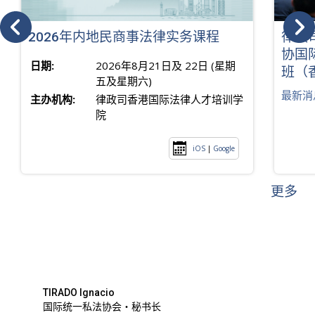
2026年内地民商事法律实务课程
律政
协国
日期:
2026年8月21日及 22日 (星期
班（
五及星期六)
最新消
主办机构:
律政司香港国际法律人才培训学
院
iOS
|
Google
更多
TIRADO Ignacio
国际统一私法协会・秘书长