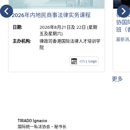
2026年内地民商事法律实务课程
律政
协国
日期:
2026年8月21日及 22日 (星期
班（
五及星期六)
最新消
主办机构:
律政司香港国际法律人才培训学
院
iOS
|
Google
更多
TIRADO Ignacio
国际统一私法协会・秘书长