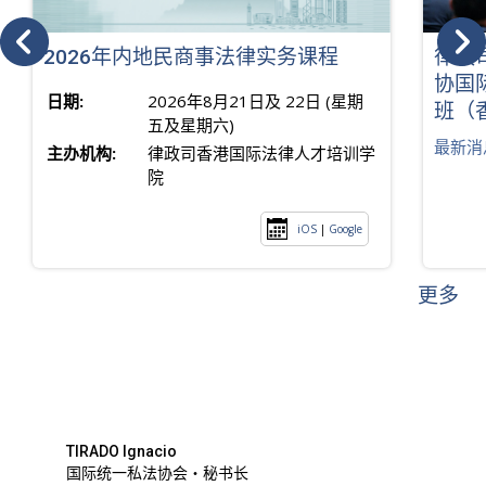
2026年内地民商事法律实务课程
律政
协国
日期:
2026年8月21日及 22日 (星期
班（
五及星期六)
最新消
主办机构:
律政司香港国际法律人才培训学
院
iOS
|
Google
更多
TIRADO Ignacio
国际统一私法协会・秘书长