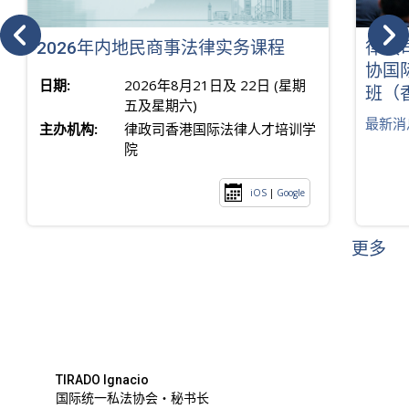
2026年内地民商事法律实务课程
律政
协国
日期:
2026年8月21日及 22日 (星期
班（
五及星期六)
最新消
主办机构:
律政司香港国际法律人才培训学
院
iOS
|
Google
更多
TIRADO Ignacio
国际统一私法协会・秘书长