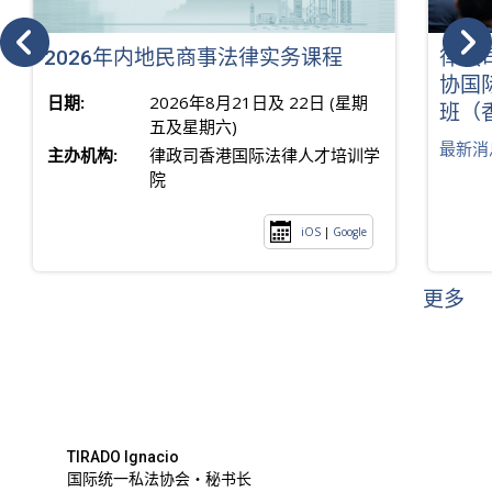
2026年内地民商事法律实务课程
律政
协国
日期:
2026年8月21日及 22日 (星期
班（
五及星期六)
最新消
主办机构:
律政司香港国际法律人才培训学
院
iOS
|
Google
更多
TIRADO Ignacio
国际统一私法协会・秘书长