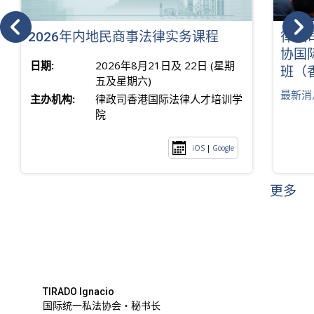
2026年内地民商事法律实务课程
律政
协国
日期:
2026年8月21日及 22日 (星期
班（
五及星期六)
最新消
主办机构:
律政司香港国际法律人才培训学
院
iOS
|
Google
更多
TIRADO Ignacio
国际统一私法协会・秘书长