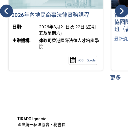
2026年內地民商事法律實務課程
律政
協國
日期:
2026年8月21日及 22日 (星期
班（
五及星期六)
最新消
主辦機構:
律政司香港國際法律人才培訓學
院
iOS
|
Google
更多
TIRADO Ignacio
國際統一私法協會・秘書長