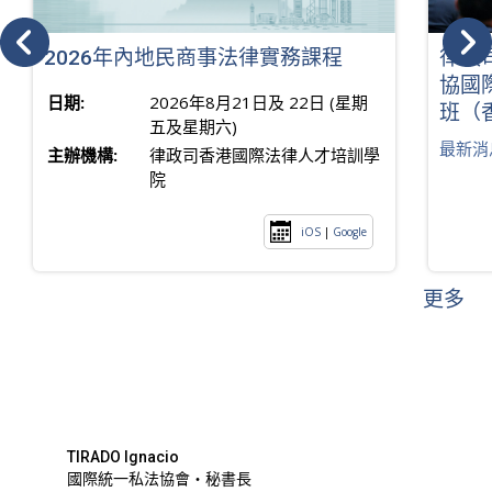
2026年內地民商事法律實務課程
律政
協國
日期:
2026年8月21日及 22日 (星期
班（
五及星期六)
最新消
主辦機構:
律政司香港國際法律人才培訓學
院
iOS
|
Google
更多
TIRADO Ignacio
國際統一私法協會・秘書長