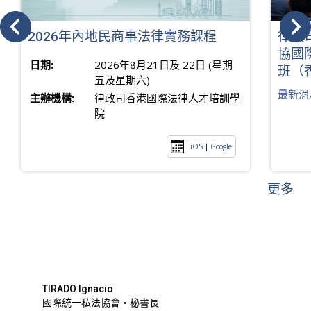
2026年內地民商事法律實務課程
律政
協國
日期:
2026年8月21日及 22日 (星期
班（
五及星期六)
最新消
主辦機構:
律政司香港國際法律人才培訓學
院
iOS
|
Google
更多
TIRADO Ignacio
國際統一私法協會・秘書長