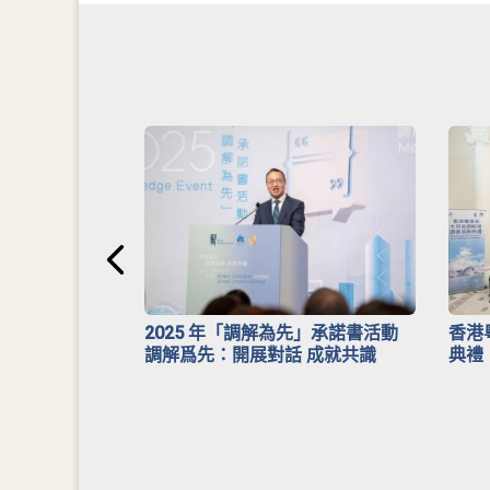
安排》
2025 年「調解為先」承諾書活動
香港
調解爲先：開展對話 成就共識
典禮