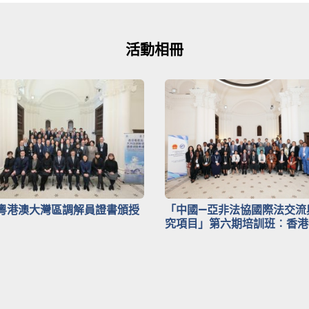
活動相冊
粵港澳大灣區調解員證書頒授
「中國—亞非法協國際法交流
究項目」第六期培訓班︰香港