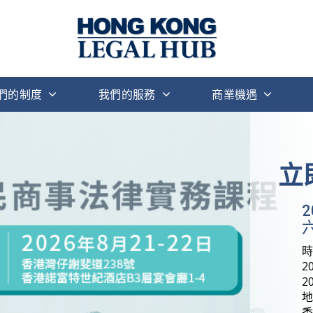
們的制度
我們的服務
商業機遇
立
六
2
2
地
香