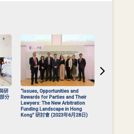
與研
“Issues, Opportunities and
2023 年「
部分
Rewards for Parties and Their
Lawyers: The New Arbitration
Funding Landscape in Hong
Kong” 研討會 (2023年6月28日)