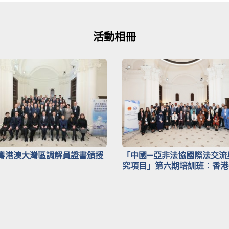
活動相冊
粵港澳大灣區調解員證書頒授
「中國—亞非法協國際法交流
究項目」第六期培訓班︰香港