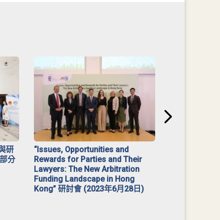
與研
“Issues, Opportunities and
2023 年「
部分
Rewards for Parties and Their
Lawyers: The New Arbitration
Funding Landscape in Hong
Kong” 研討會 (2023年6月28日)