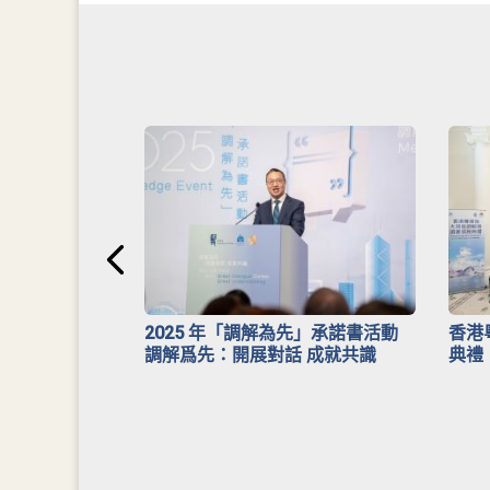
安排》
2025 年「調解為先」承諾書活動
香港
調解爲先：開展對話 成就共識
典禮