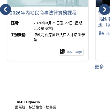
2026年內地民商事法律實務課程
律政
協國
日期:
2026年8月21日及 22日 (星期
班（
五及星期六)
最新消
主辦機構:
律政司香港國際法律人才培訓學
院
iOS
|
Google
更多
TIRADO Ignacio
國際統一私法協會・秘書長