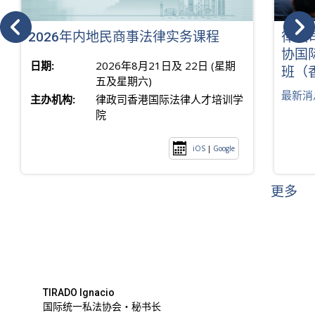
2026年内地民商事法律实务课程
律政
协国
日期:
2026年8月21日及 22日 (星期
班（
五及星期六)
最新消
主办机构:
律政司香港国际法律人才培训学
院
iOS
|
Google
更多
TIRADO Ignacio
国际统一私法协会・秘书长