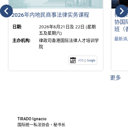
2026年内地民商事法律实务课程
律政
协国
日期:
2026年8月21日及 22日 (星期
班（
五及星期六)
最新消
主办机构:
律政司香港国际法律人才培训学
院
iOS
|
Google
更多
TIRADO Ignacio
国际统一私法协会・秘书长