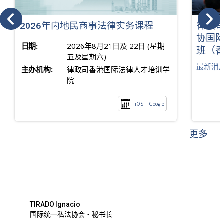
2026年内地民商事法律实务课程
律政
协国
日期:
2026年8月21日及 22日 (星期
班（
五及星期六)
最新消
主办机构:
律政司香港国际法律人才培训学
院
iOS
|
Google
更多
TIRADO Ignacio
国际统一私法协会・秘书长