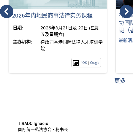
2026年内地民商事法律实务课程
律政
协国
日期:
2026年8月21日及 22日 (星期
班（
五及星期六)
最新消
主办机构:
律政司香港国际法律人才培训学
院
iOS
|
Google
更多
TIRADO Ignacio
国际统一私法协会・秘书长