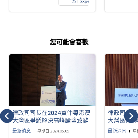
iOS
|
Google
您可能會喜歡
律政司司長在2024貿仲粵港澳
律政司副司
大灣區爭議解決高峰論壇致辭
大灣區律師
最新消息
最新消息
星期日 2024.05.05
星期