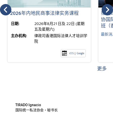
2026年内地民商事法律实务课程
律政
协国
日期:
2026年8月21日及 22日 (星期
班（
五及星期六)
最新消
主办机构:
律政司香港国际法律人才培训学
院
iOS
|
Google
更多
TIRADO Ignacio
国际统一私法协会・秘书长