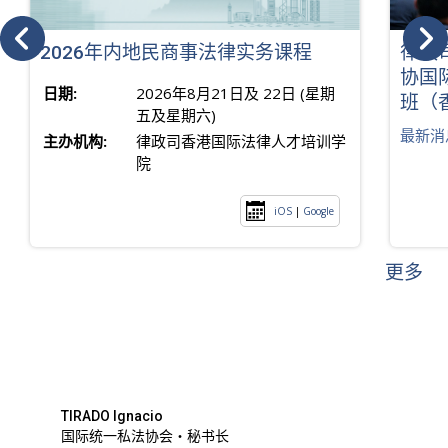
2026年内地民商事法律实务课程
律政
协国
日期:
2026年8月21日及 22日 (星期
班（
五及星期六)
最新消
主办机构:
律政司香港国际法律人才培训学
院
iOS
|
Google
更多
TIRADO Ignacio
国际统一私法协会・秘书长