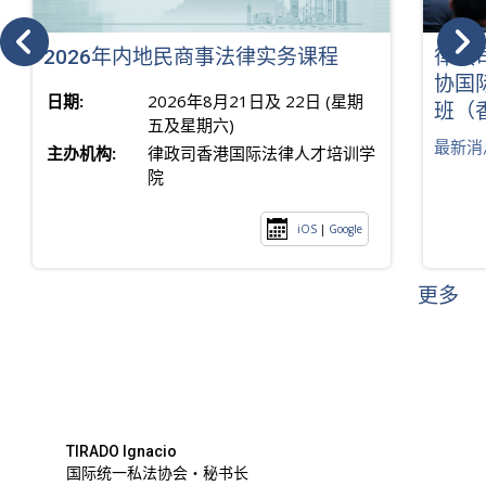
2026年内地民商事法律实务课程
律政
协国
日期:
2026年8月21日及 22日 (星期
班（
五及星期六)
最新消
主办机构:
律政司香港国际法律人才培训学
院
iOS
|
Google
更多
TIRADO Ignacio
国际统一私法协会・秘书长