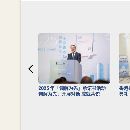
安排》
2025 年「调解为先」承诺书活动
香港
调解为先：开展对话 成就共识
典礼