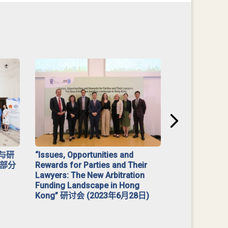
与研
“Issues, Opportunities and
2023 年「
部分
Rewards for Parties and Their
Lawyers: The New Arbitration
Funding Landscape in Hong
Kong” 研讨会 (2023年6月28日)