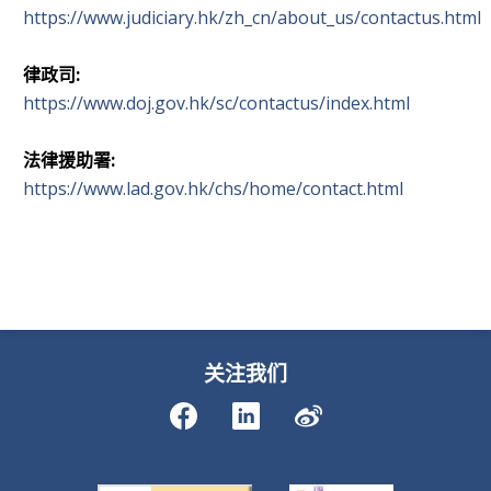
https://www.judiciary.hk/zh_cn/about_us/contactus.html
律政司:
https://www.doj.gov.hk/sc/contactus/index.html
法律援助署:
https://www.lad.gov.hk/chs/home/contact.html
关注我们