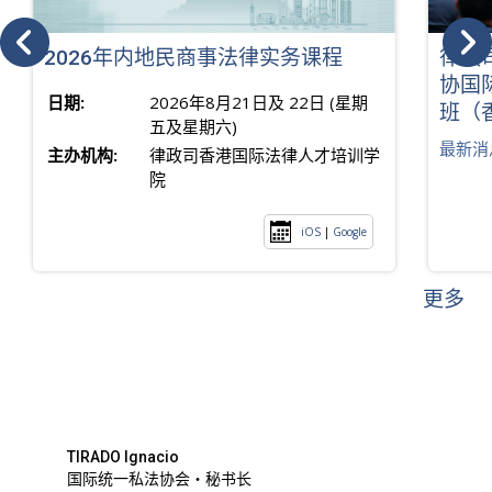
2026年内地民商事法律实务课程
律政
协国
日期:
2026年8月21日及 22日 (星期
班（
五及星期六)
最新消
主办机构:
律政司香港国际法律人才培训学
院
iOS
|
Google
更多
TIRADO Ignacio
国际统一私法协会・秘书长