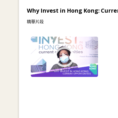
Why Invest in Hong Kong: Curr
精華片段