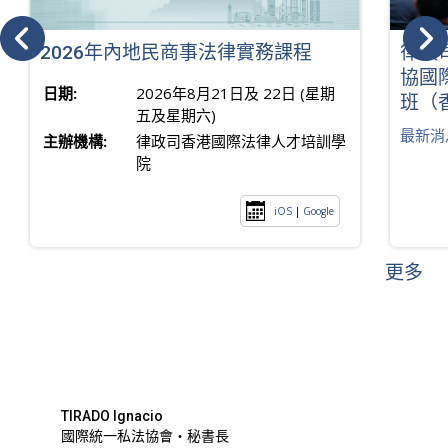
2026年內地民商事法律實務課程
律政
協國
日期:
2026年8月21日及 22日 (星期
班（
五及星期六)
最新消
主辦機構:
律政司香港國際法律人才培訓學
院
iOS
|
Google
更多
TIRADO Ignacio
國際統一私法協會・秘書長