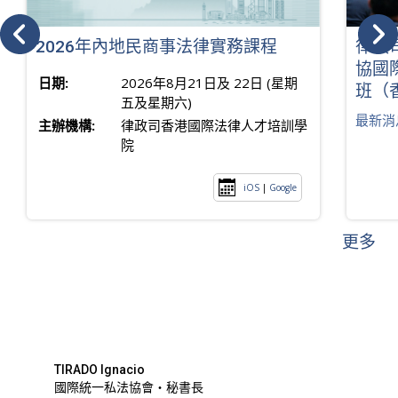
2026年內地民商事法律實務課程
律政
協國
日期:
2026年8月21日及 22日 (星期
班（
五及星期六)
最新消
主辦機構:
律政司香港國際法律人才培訓學
院
iOS
|
Google
更多
TIRADO Ignacio
國際統一私法協會・秘書長